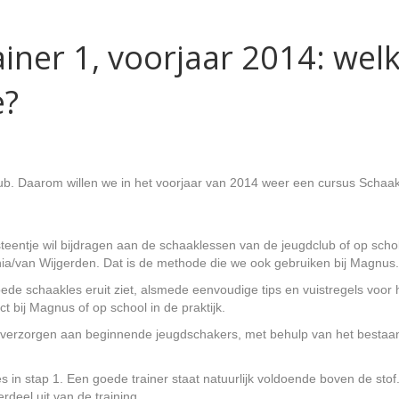
iner 1, voorjaar 2014: wel
e?
b. Daarom willen we in het voorjaar van 2014 weer een cursus Schaak
teentje wil bijdragen aan de schaaklessen van de jeugdclub of op schole
a/van Wijgerden. Dat is de methode die we ook gebruiken bij Magnus.
ede schaakles eruit ziet, alsmede eenvoudige tips en vuistregels voor 
t bij Magnus of op school in de praktijk.
en verzorgen aan beginnende jeugdschakers, met behulp van het besta
es in stap 1. Een goede trainer staat natuurlijk voldoende boven de sto
deel uit van de training.