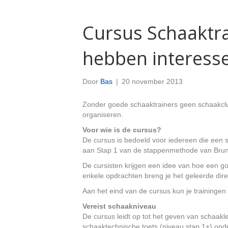
Cursus Schaaktra
hebben interess
Door
Bas
|
20 november 2013
Zonder goede schaaktrainers geen schaakclu
organiseren.
Voor wie is de cursus?
De cursus is bedoeld voor iedereen die een s
aan Stap 1 van de stappenmethode van Bruni
De cursisten krijgen een idee van hoe een go
enkele opdrachten breng je het geleerde direc
Aan het eind van de cursus kun je training
Vereist schaakniveau
De cursus leidt op tot het geven van schaakl
schaaktechnische toets (niveau stap 1+) onder