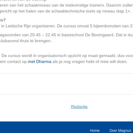
eteren van het schaakniveau van de toekomstige trainers. Daarom zullen
ericht op het halen van de schaaktechnische toets op niveau stap 1+.
us?
in Leidsche Rijn organiseren. De cursus omvat 5 bijeenkomsten van 2
jdagavonden van 20.45 – 22.45 in basisschool De Boomgaard. Dat is dus
clubavond thuis te brengen.
e cursus wordt in organisatorisch opzicht op maat gemaakt, dus voor
Neem contact op
met Dharma
als je nog vragen hebt of mee wilt doen.
Redactie
Home
Over Magnus