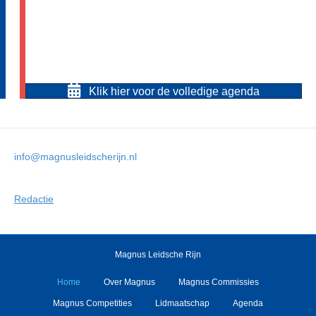
SCHAAKTOERNOOI
SEP
HTTPS://MAGNUSLEIDSCHERIJN.NL/O
NLINE-COMMISSIE/
Klik hier voor de volledige agenda
info@magnusleidscherijn.nl
Redactie
Magnus Leidsche Rijn
Home
Over Magnus
Magnus Commissies
Magnus Competities
Lidmaatschap
Agenda