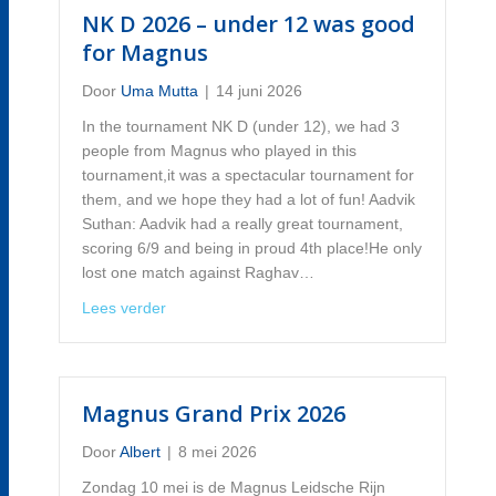
NK D 2026 – under 12 was good
for Magnus
Door
Uma Mutta
|
14 juni 2026
In the tournament NK D (under 12), we had 3
people from Magnus who played in this
tournament,it was a spectacular tournament for
them, and we hope they had a lot of fun! Aadvik
Suthan: Aadvik had a really great tournament,
scoring 6/9 and being in proud 4th place!He only
lost one match against Raghav…
about NK D 2026 – under 12 was good for Ma
Lees verder
Magnus Grand Prix 2026
Door
Albert
|
8 mei 2026
Zondag 10 mei is de Magnus Leidsche Rijn