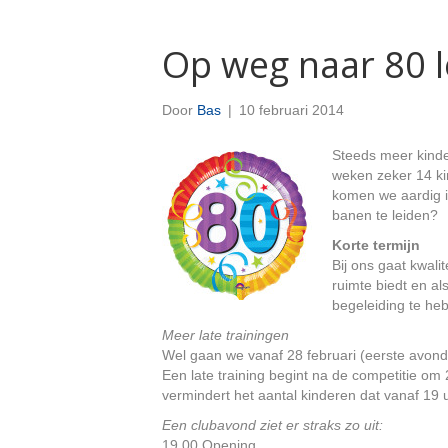
Op weg naar 80 
Door
Bas
|
10 februari 2014
Steeds meer kind
weken zeker 14 kin
komen we aardig i
banen te leiden?
Korte termijn
Bij ons gaat kwali
ruimte biedt en a
begeleiding te heb
Meer late trainingen
Wel gaan we vanaf 28 februari (eerste avond 
Een late training begint na de competitie om 
vermindert het aantal kinderen dat vanaf 19 
Een clubavond ziet er straks zo uit:
19.00 Opening