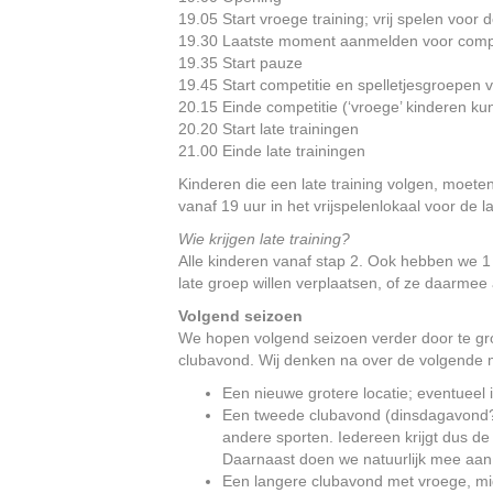
19.05 Start vroege training; vrij spelen voor
19.30 Laatste moment aanmelden voor compe
19.35 Start pauze
19.45 Start competitie en spelletjesgroepen v
20.15 Einde competitie (‘vroege’ kinderen ku
20.20 Start late trainingen
21.00 Einde late trainingen
Kinderen die een late training volgen, moete
vanaf 19 uur in het vrijspelenlokaal voor de l
Wie krijgen late training?
Alle kinderen vanaf stap 2. Ook hebben we 1 
late groep willen verplaatsen, of ze daarmee
Volgend seizoen
We hopen volgend seizoen verder door te gro
clubavond.
Wij denken na over de volgende 
Een nieuwe grotere locatie; eventuee
Een tweede clubavond (dinsdagavond? 
andere sporten. Iedereen krijgt dus d
Daarnaast doen we natuurlijk mee aan
Een langere clubavond met vroege, mi