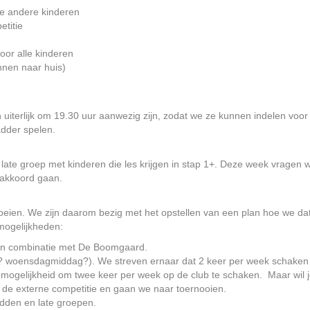
 de andere kinderen
titie
oor alle kinderen
nnen naar huis)
n uiterlijk om 19.30 uur aanwezig zijn, zodat we ze kunnen indelen voo
adder spelen.
late groep met kinderen die les krijgen in stap 1+. Deze week vragen 
 akkoord gaan.
eien. We zijn daarom bezig met het opstellen van een plan hoe we dat
mogelijkheden:
l in combinatie met De Boomgaard.
woensdagmiddag?). We streven ernaar dat 2 keer per week schaken de
e mogelijkheid om twee keer per week op de club te schaken. Maar wil
 de externe competitie en gaan we naar toernooien.
dden en late groepen.