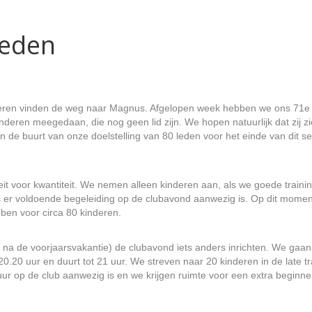
leden
eren vinden de weg naar Magnus. Afgelopen week hebben we ons 71e 
deren meegedaan, die nog geen lid zijn. We hopen natuurlijk dat zij z
n de buurt van onze doelstelling van 80 leden voor het einde van dit 
teit voor kwantiteit. We nemen alleen kinderen aan, als we goede train
ls er voldoende begeleiding op de clubavond aanwezig is. Op dit mome
ben voor circa 80 kinderen.
na de voorjaarsvakantie) de clubavond iets anders inrichten. We gaan 
20.20 uur en duurt tot 21 uur. We streven naar 20 kinderen in de late 
uur op de club aanwezig is en we krijgen ruimte voor een extra beginn