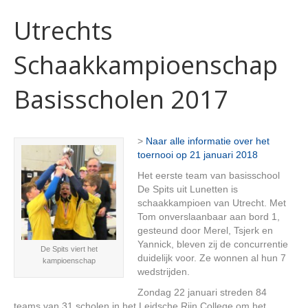
Utrechts
Schaakkampioenschap
Basisscholen 2017
>
Naar alle informatie over het
toernooi op 21 januari 2018
Het eerste team van basisschool
De Spits uit Lunetten is
schaakkampioen van Utrecht. Met
Tom onverslaanbaar aan bord 1,
gesteund door Merel, Tsjerk en
Yannick, bleven zij de concurrentie
De Spits viert het
duidelijk voor. Ze wonnen al hun 7
kampioenschap
wedstrijden.
Zondag 22 januari streden 84
teams van 31 scholen in het Leidsche Rijn College om het