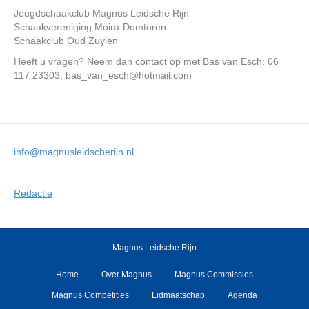
Jeugdschaakclub Magnus Leidsche Rijn
Schaakvereniging Moira-Domtoren
Schaakclub Oud Zuylen
Heeft u vragen? Neem dan contact op met Bas van Esch: 06
117 23303; bas_van_esch@hotmail.com
info@magnusleidscherijn.nl
Redactie
Magnus Leidsche Rijn
Home
Over Magnus
Magnus Commissies
Magnus Competities
Lidmaatschap
Agenda