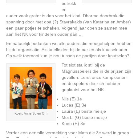
betrokk
en
ouder vaak groter is dan voor het kind. Dharma doorbrak die
spanning door met opa (?) Stavrakakis (van Katerina en Amber)
een paar potjes te schaken. Volgend jaar doen ze samen mee
aan het NK voor kinderen ouder dan …
En natuurlijk bedanken we alle ouders die meegeholpen hebben
bij de organisatie. Als tafelleider, bij de bar en als knutselouder.
Op welk toernooi kun je nou tussen de partijen door knutselen?
Tot slot sta ik stil bij de
Magnusspelers die in de prijzen zijn
gevallen. Eerst onze kampioenen
en de spelers die zich hebben
geplaatst voor het NK:
Nils (E) 1e
Lucas (E) 3e
Laura (E) beste meisje
Koen, Anne Su en Om
Mei Li (G) beste meisje
Koen (H) 3e
Verder een eervolle vermelding voor Mats die 3e werd in groep