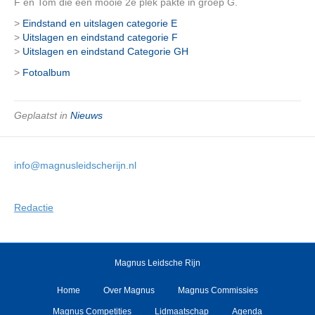
F en Tom die een mooie 2e plek pakte in groep G.
>
Eindstand en uitslagen categorie E
>
Uitslagen en eindstand categorie F
>
Uitslagen en eindstand Categorie GH
>
Fotoalbum
Geplaatst in
Nieuws
info@magnusleidscherijn.nl
Redactie
Magnus Leidsche Rijn
Home
Over Magnus
Magnus Commissies
Magnus Competities
Lidmaatschap
Agenda