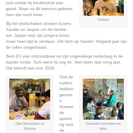
juist omdat hij herdersmat was
gezet. Maar na dit toernooi gebeurt
hem dat nooit meer.
Thomas
Bij het snelschaken streden broers
Xander en Jasper om de familie-
eer. Jasper wist zijn jongere broer
maar heel nipt te verslaan. Zet hem op Xander. Volgend jaar zijn
de rollen omgedraaid.
Bent (F) was ontroostbaar na zijn ongelukkige nederlaag in de
laatste ronde. Toch werd hij nog 4e. Veel beter dan vorig jaar.
Dat belooft wat voor 2016.
Ook de
ouders
hebben
genote
n.
Hoewel
de
spanni
Opa Stavrakakis en
Knutselen met Arleen en
ng voor
Dharma
Atina.
de