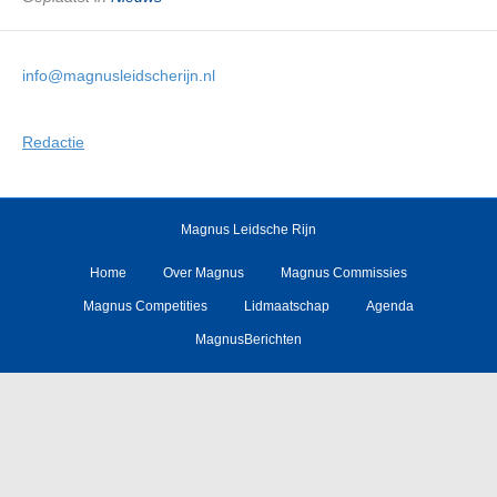
info@magnusleidscherijn.nl
Redactie
Magnus Leidsche Rijn
Home
Over Magnus
Magnus Commissies
Magnus Competities
Lidmaatschap
Agenda
MagnusBerichten