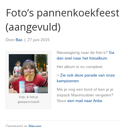
Foto’s pannenkoekfeest
(aangevuld)
Door
Bas
|
27 juni 2015
Nieuwsgierig naar de foto’s?
Ga
dan snel naar het fotoalbum
.
Het album is nu compleet.
>
Zie ook deze parade van onze
kampioenen.
Mis je nog een bord of ben je je
sixpack Maximusbier vergeten?
Krijn, ik heb je
Stuur
een mail naar Anita
.
gewaarschuwd!
Geplaatst in
Nieuws