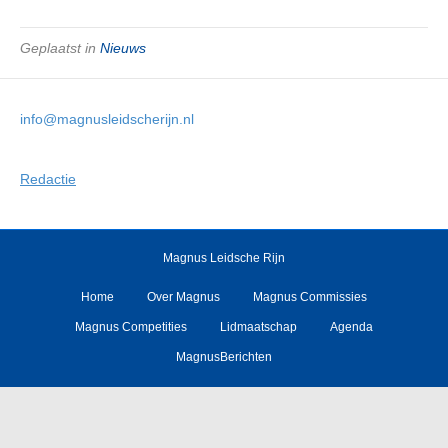
Geplaatst in
Nieuws
info@magnusleidscherijn.nl
Redactie
Magnus Leidsche Rijn
Home
Over Magnus
Magnus Commissies
Magnus Competities
Lidmaatschap
Agenda
MagnusBerichten