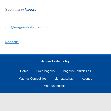
Geplaatst in
Nieuws
info@magnusleidscherijn.nl
Redactie
Magnus Leidsche Rijn
Home
Over Magnus
Magnus Commissies
Magnus Competities
Lidmaatschap
Agenda
MagnusBerichten