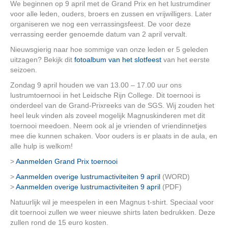
We beginnen op 9 april met de Grand Prix en het lustrumdiner
voor alle leden, ouders, broers en zussen en vrijwilligers. Later
organiseren we nog een verrassingsfeest. De voor deze
verrassing eerder genoemde datum van 2 april vervalt.
Nieuwsgierig naar hoe sommige van onze leden er 5 geleden
uitzagen? Bekijk dit
fotoalbum van het slotfeest
van het eerste
seizoen.
Zondag 9 april houden we van 13.00 – 17.00 uur ons
lustrumtoernooi in het Leidsche Rijn College. Dit toernooi is
onderdeel van de Grand-Prixreeks van de SGS. Wij zouden het
heel leuk vinden als zoveel mogelijk Magnuskinderen met dit
toernooi meedoen. Neem ook al je vrienden of vriendinnetjes
mee die kunnen schaken. Voor ouders is er plaats in de aula, en
alle hulp is welkom!
>
Aanmelden Grand Prix toernooi
>
Aanmelden overige lustrumactiviteiten 9 april
(WORD)
>
Aanmelden overige lustrumactiviteiten 9 april
(PDF)
Natuurlijk wil je meespelen in een Magnus t-shirt. Speciaal voor
dit toernooi zullen we weer nieuwe shirts laten bedrukken. Deze
zullen rond de 15 euro kosten.