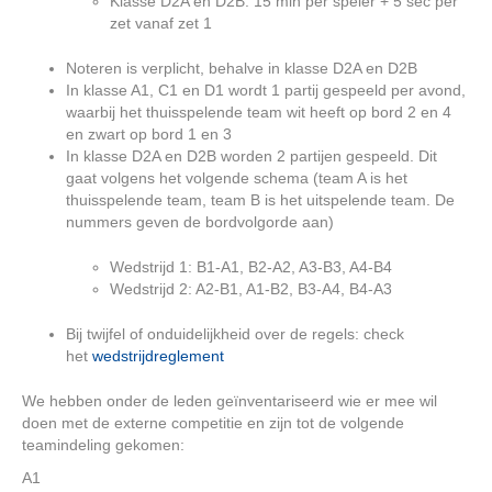
Klasse D2A en D2B: 15 min per speler + 5 sec per
zet vanaf zet 1
Noteren is verplicht, behalve in klasse D2A en D2B
In klasse A1, C1 en D1 wordt 1 partij gespeeld per avond,
waarbij het thuisspelende team wit heeft op bord 2 en 4
en zwart op bord 1 en 3
In klasse D2A en D2B worden 2 partijen gespeeld. Dit
gaat volgens het volgende schema (team A is het
thuisspelende team, team B is het uitspelende team. De
nummers geven de bordvolgorde aan)
Wedstrijd 1: B1-A1, B2-A2, A3-B3, A4-B4
Wedstrijd 2: A2-B1, A1-B2, B3-A4, B4-A3
Bij twijfel of onduidelijkheid over de regels: check
het
wedstrijdreglement
We hebben onder de leden geïnventariseerd wie er mee wil
doen met de externe competitie en zijn tot de volgende
teamindeling gekomen:
A1