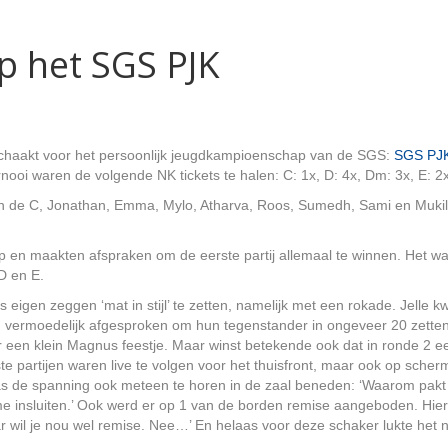
p het SGS PJK
schaakt voor het persoonlijk jeugdkampioenschap van de SGS:
SGS PJK
ernooi waren de volgende NK tickets te halen: C: 1x, D: 4x, Dm: 3x, E: 2
n de C, Jonathan, Emma, Mylo, Atharva, Roos, Sumedh, Sami en Mukila
op en maakten afspraken om de eerste partij allemaal te winnen. Het w
D en E.
s eigen zeggen ‘mat in stijl’ te zetten, namelijk met een rokade. Jelle 
n vermoedelijk afgesproken om hun tegenstander in ongeveer 20 zetten 
r een klein Magnus feestje. Maar winst betekende ook dat in ronde 2 e
e partijen waren live te volgen voor het thuisfront, maar ook op sch
s de spanning ook meteen te horen in de zaal beneden: ‘Waarom pakt hij
ame insluiten.’ Ook werd er op 1 van de borden remise aangeboden. Hie
ar wil je nou wel remise. Nee…’ En helaas voor deze schaker lukte het 