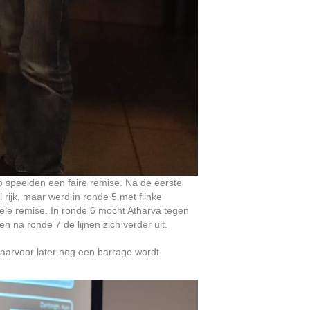
 speelden een faire remise. Na de eerste
rijk, maar werd in ronde 5 met flinke
le remise. In ronde 6 mocht Atharva tegen
 na ronde 7 de lijnen zich verder uit.
aarvoor later nog een barrage wordt