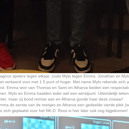
agnus spelers tegen elkaar, zoals Mylo tegen Emma. Jonathan en Mylo
 verkeerd voor met 1.5 punt of hoger. Met name Mylo rekende zich al 
etest. Emma won van Thomas en Sami en Atharva beiden een respectabe
n. Mylo en Emma haalden ieder wel een winstpunt. Uiteindelijk tekenen
hter, maar zij bood remise aan en Atharva gunde haar deze zowaar!
mma de eerste van de meisjes en Atharva een gedeelde vierde plek (w
 zich geplaatst voor het NK-D. Roos is hier later ook nog bijgekomen!