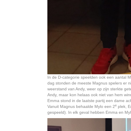
In de D-categorie speelden ook een aantal M
dag stonden de meeste Magnus spelers er niet
weerstand van Andy, weer op zijn sterkte g
Andy, maar kon helaas ook niet van hem winne
Emma stond in de laatste partij een dame ac
e
Vanuit Magnus behaalde Mylo een 2
plek, E
gespeeld). In elk geval hebben Emma en Mylo