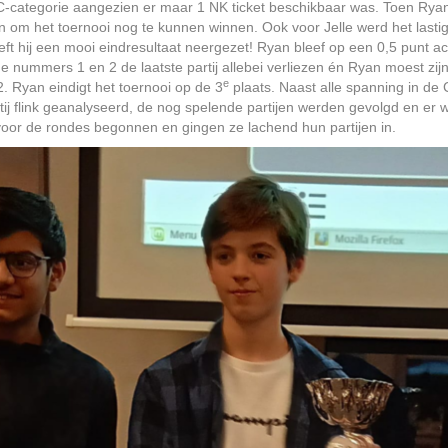
 C-categorie aangezien er maar 1 NK ticket beschikbaar was. Toen Ryan
 om het toernooi nog te kunnen winnen. Ook voor Jelle werd het lastig
eeft hij een mooi eindresultaat neergezet! Ryan bleef op een 0,5 punt
nummers 1 en 2 de laatste partij allebei verliezen én Ryan moest zijn
e
 Ryan eindigt het toernooi op de 3
plaats. Naast alle spanning in de
rtij flink geanalyseerd, de nog spelende partijen werden gevolgd en 
 voor de rondes begonnen en gingen ze lachend hun partijen in.