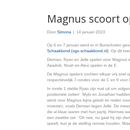
Magnus scoort o
Door
Simona
|
14 januari 2023
Op 6 en 7 januari werd er in Bunschoten ge
Schaakbond (sgs-schaakbond.nl)
. Op dit to
Demian, Ryan en Jelle spelen voor Magnus i
Aaadvik, Noah en Alexi spelen in de E.
De Magnus spelers zochten elkaar vrij snel 
respectievelijk 7 rondes voor de C en 9 voor 
In ronde 1 stelde Ryan zijn mat uit om volgen
positionele zetten’. Mylo en Jonathan hadde
winst voor Magnus bijna gelukt en reden voo
moesten, zoals Demian tegen Jelle. De meest
die al klaar waren met hun partij. Hiermee wa
een zwakke zet.’ ‘Oh nee, nu gaat hij zijn d
speelt, kun je de stelling remise houden. Ma