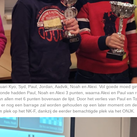
nuari Kyo, Syd, Paul, Jordan, Aadvik, Noah en Alexi. Vol goede moed 
ronde hadden Paul, Noah en Alexi 3 punten, waarna Alexi en Paul van 
an allen met 6 punten bovenaan de lijst. Door het verlies van Paul en T
or er nog een barrage zal worden gehouden op een later moment om de
een plek op het NK-F, dankzij de eerder bemachtigde plek via het ONJK.