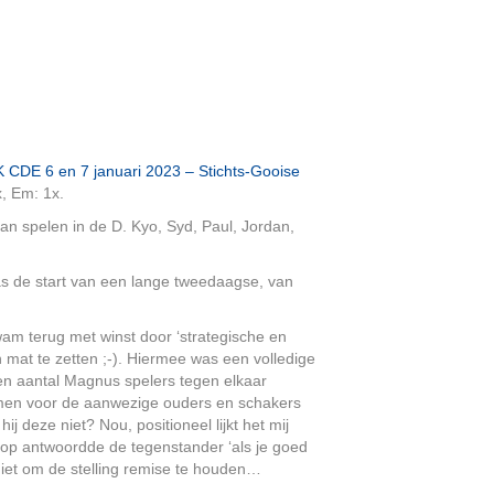
 CDE 6 en 7 januari 2023 – Stichts-Gooise
x, Em: 1x.
n spelen in de D. Kyo, Syd, Paul, Jordan,
as de start van een lange tweedaagse, van
kwam terug met winst door ‘strategische en
mat te zetten ;-). Hiermee was een volledige
en aantal Magnus spelers tegen elkaar
ermen voor de aanwezige ouders en schakers
 deze niet? Nou, positioneel lijkt het mij
rop antwoordde de tegenstander ‘als je goed
niet om de stelling remise te houden…