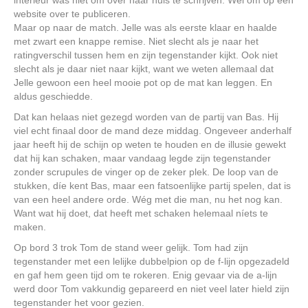
interieur was niet om over naar huis te schrijven. Wel om op een
website over te publiceren.
Maar op naar de match. Jelle was als eerste klaar en haalde
met zwart een knappe remise. Niet slecht als je naar het
ratingverschil tussen hem en zijn tegenstander kijkt. Ook niet
slecht als je daar niet naar kijkt, want we weten allemaal dat
Jelle gewoon een heel mooie pot op de mat kan leggen. En
aldus geschiedde.
Dat kan helaas niet gezegd worden van de partij van Bas. Hij
viel echt finaal door de mand deze middag. Ongeveer anderhalf
jaar heeft hij de schijn op weten te houden en de illusie gewekt
dat hij kan schaken, maar vandaag legde zijn tegenstander
zonder scrupules de vinger op de zeker plek. De loop van de
stukken, díe kent Bas, maar een fatsoenlijke partij spelen, dat is
van een heel andere orde. Wég met die man, nu het nog kan.
Want wat hij doet, dat heeft met schaken helemaal níets te
maken.
Op bord 3 trok Tom de stand weer gelijk. Tom had zijn
tegenstander met een lelijke dubbelpion op de f-lijn opgezadeld
en gaf hem geen tijd om te rokeren. Enig gevaar via de a-lijn
werd door Tom vakkundig gepareerd en niet veel later hield zijn
tegenstander het voor gezien.