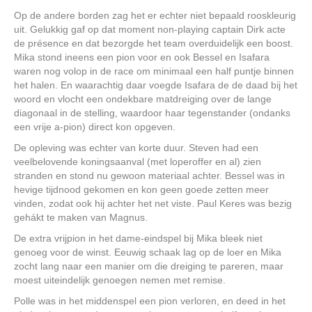
Op de andere borden zag het er echter niet bepaald rooskleurig
uit. Gelukkig gaf op dat moment non-playing captain Dirk acte
de présence en dat bezorgde het team overduidelijk een boost.
Mika stond ineens een pion voor en ook Bessel en Isafara
waren nog volop in de race om minimaal een half puntje binnen
het halen. En waarachtig daar voegde Isafara de de daad bij het
woord en vlocht een ondekbare matdreiging over de lange
diagonaal in de stelling, waardoor haar tegenstander (ondanks
een vrije a-pion) direct kon opgeven.
De opleving was echter van korte duur. Steven had een
veelbelovende koningsaanval (met loperoffer en al) zien
stranden en stond nu gewoon materiaal achter. Bessel was in
hevige tijdnood gekomen en kon geen goede zetten meer
vinden, zodat ook hij achter het net viste. Paul Keres was bezig
gehákt te maken van Magnus.
De extra vrijpion in het dame-eindspel bij Mika bleek niet
genoeg voor de winst. Eeuwig schaak lag op de loer en Mika
zocht lang naar een manier om die dreiging te pareren, maar
moest uiteindelijk genoegen nemen met remise.
Polle was in het middenspel een pion verloren, en deed in het