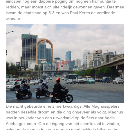
eindspel nog een dappere poging om nog een half puntje te
redden, maar moest zich uiteindelijk gewonnen geven. Daarmee
kwam de eindstand op 5-3 en was Paul Keres de verdiende
winnaar.
Die nacht gebeurde er iets merkwaardigs. Alle Magnusspelers
hadden dezelfde droom en die ging ongeveer als volgt. Magnus
was in het kader van een uitwedstrijd op de fiets naar Addis
Abeba gekomen. Om de ingang van het speellokaal te vinden,
volgden de teamleden een groepje goed geklede Ethiopische