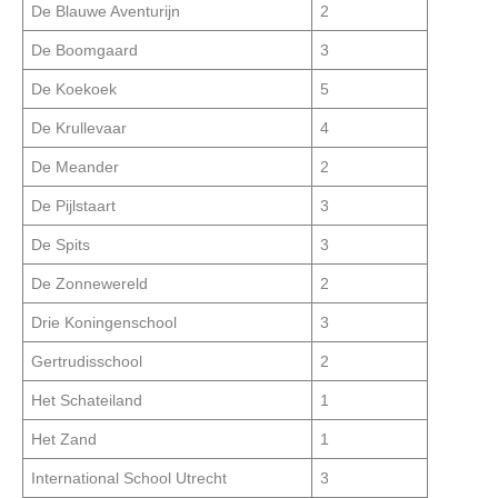
De Blauwe Aventurijn
2
De Boomgaard
3
De Koekoek
5
De Krullevaar
4
De Meander
2
De Pijlstaart
3
De Spits
3
De Zonnewereld
2
Drie Koningenschool
3
Gertrudisschool
2
Het Schateiland
1
Het Zand
1
International School Utrecht
3