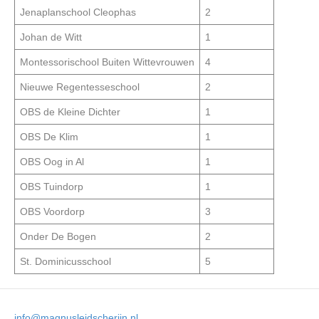
Jenaplanschool Cleophas
2
Johan de Witt
1
Montessorischool Buiten Wittevrouwen
4
Nieuwe Regentesseschool
2
OBS de Kleine Dichter
1
OBS De Klim
1
OBS Oog in Al
1
OBS Tuindorp
1
OBS Voordorp
3
Onder De Bogen
2
St. Dominicusschool
5
info@magnusleidscherijn.nl