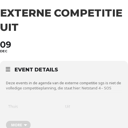
EXTERNE COMPETITIE
UIT
09
DEC
EVENT DETAILS
Deze events in de agenda van de
externe competitie sgs
is niet de
volledige competitieplanning, die staat hier:
Netstand 4 – SOS
Thuis
Uit
BSG B1
Magnus B1
MORE
Houten D1
Magnus D5