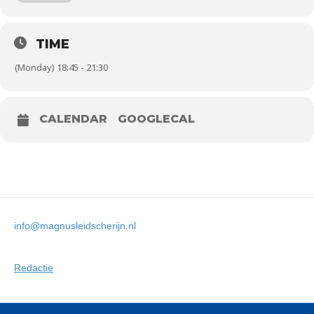
TIME
Trainingsgroep
Afwezige trainers
(Monday) 18:45 - 21:30
B1
Jayden
Afwezige trainers
CALENDAR
GOOGLECAL
info@magnusleidscherijn.nl
Redactie