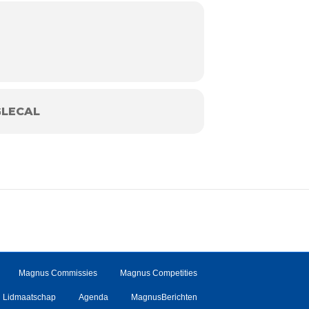
LECAL
Magnus Commissies
Magnus Competities
Lidmaatschap
Agenda
MagnusBerichten