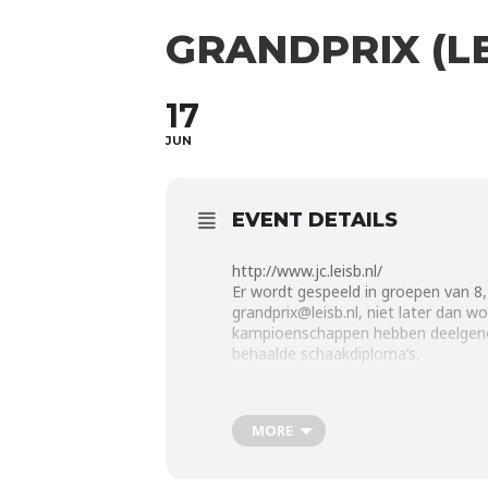
GRANDPRIX (L
17
JUN
EVENT DETAILS
http://www.jc.leisb.nl/
Er wordt gespeeld in groepen van 8, 
grandprix@leisb.nl, niet later dan w
kampioenschappen hebben deelgenome
behaalde schaakdiploma’s.
Speelzaal
MORE
Huis van de Buurt Op Eigen