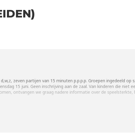
EIDEN)
d,w,z, zeven partijen van 15 minuten p.p.p.p. Groepen ingedeeld op sp
oensdag 15 juni. Geen inschrijving aan de zaal. Van kinderen die niet 
n, ontvangen we graag nadere informatie over de speelsterkte, lee
 Wieken, Valkenpad 5, Leiden