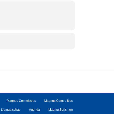
Magnus Commissies
Magnus Competities
Lidmaatschap
Agenda
MagnusBerichten