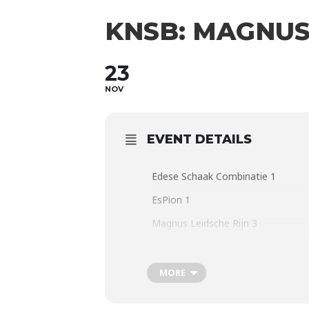
KNSB: MAGNUS 1
23
NOV
EVENT DETAILS
Edese Schaak Combinatie 1
EsPion 1
Magnus Leidsche Rijn 3
Meer informatie:
MORE
externe competitie knsb – Magnus h