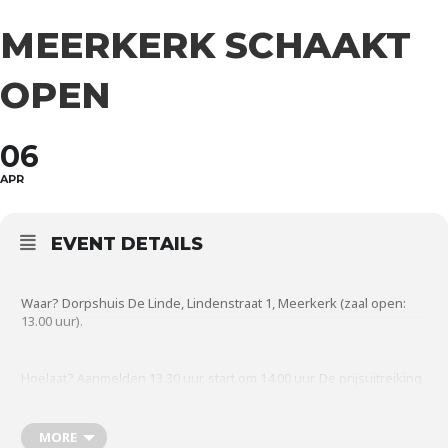
MEERKERK SCHAAKT
OPEN
06
APR
EVENT DETAILS
Waar? Dorpshuis De Linde, Lindenstraat 1, Meerkerk (zaal open:
13.00 uur).
Hoelaat? Aanmelden 13.30 uur, start om 14.00 uur. De prijsuitreiking
is om 17.00 uur.
Kosten: EUR 5,-
MORE