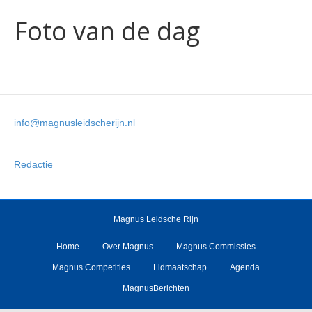
Foto van de dag
info@magnusleidscherijn.nl
Redactie
Magnus Leidsche Rijn
Home
Over Magnus
Magnus Commissies
Magnus Competities
Lidmaatschap
Agenda
MagnusBerichten