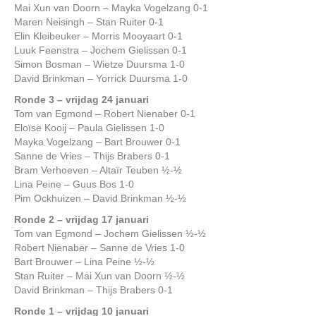
Mai Xun van Doorn – Mayka Vogelzang 0-1
Maren Neisingh – Stan Ruiter 0-1
Elin Kleibeuker – Morris Mooyaart 0-1
Luuk Feenstra – Jochem Gielissen 0-1
Simon Bosman – Wietze Duursma 1-0
David Brinkman – Yorrick Duursma 1-0
Ronde 3 – vrijdag 24 januari
Tom van Egmond – Robert Nienaber 0-1
Eloïse Kooij – Paula Gielissen 1-0
Mayka Vogelzang – Bart Brouwer 0-1
Sanne de Vries – Thijs Brabers 0-1
Bram Verhoeven – Altaïr Teuben ½-½
Lina Peine – Guus Bos 1-0
Pim Ockhuizen – David Brinkman ½-½
Ronde 2 – vrijdag 17 januari
Tom van Egmond – Jochem Gielissen ½-½
Robert Nienaber – Sanne de Vries 1-0
Bart Brouwer – Lina Peine ½-½
Stan Ruiter – Mai Xun van Doorn ½-½
David Brinkman – Thijs Brabers 0-1
Ronde 1 – vrijdag 10 januari