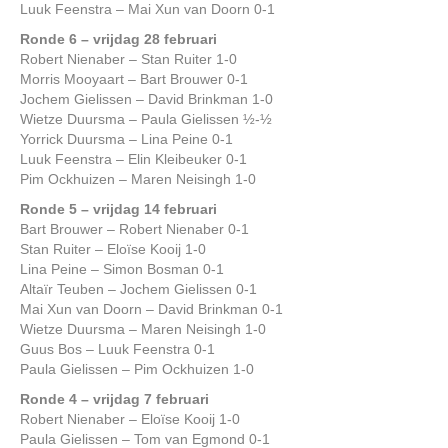
Luuk Feenstra – Mai Xun van Doorn 0-1
Ronde 6 – vrijdag 28 februari
Robert Nienaber – Stan Ruiter 1-0
Morris Mooyaart – Bart Brouwer 0-1
Jochem Gielissen – David Brinkman 1-0
Wietze Duursma – Paula Gielissen ½-½
Yorrick Duursma – Lina Peine 0-1
Luuk Feenstra – Elin Kleibeuker 0-1
Pim Ockhuizen – Maren Neisingh 1-0
Ronde 5 – vrijdag 14 februari
Bart Brouwer – Robert Nienaber 0-1
Stan Ruiter – Eloïse Kooij 1-0
Lina Peine – Simon Bosman 0-1
Altaïr Teuben – Jochem Gielissen 0-1
Mai Xun van Doorn – David Brinkman 0-1
Wietze Duursma – Maren Neisingh 1-0
Guus Bos – Luuk Feenstra 0-1
Paula Gielissen – Pim Ockhuizen 1-0
Ronde 4 – vrijdag 7 februari
Robert Nienaber – Eloïse Kooij 1-0
Paula Gielissen – Tom van Egmond 0-1