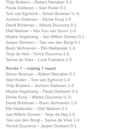
Thijs Brabers – Robert Nienaber 0-1
Paula Gielissen – Stan Ruiter 0-1
Tom van Egmond – Simon Bosman ½-½
Jochem Gielissen – Eloïse Kooij 1-0
David Brinkman – Wietze Duursma 0-1
Olaf Nieboer – Mai Xun van Doorn 1-0
Mayka Vogelzang – Jan-Willem Oomes 0-1
Jasper Donkers – Ties van den Borgt 0-1
Bram Verhoeven – Elin Kleibeuker 1-0
Terje de Heij – Yorick Duursma 1-0
Sanne de Vries – Luuk Feenstra 1-0
Ronde 7 – vrijdag 7 maart
Simon Bosman – Robert Nienaber 0-1
Stan Ruiter – Tom van Egmond 1-0
Thijs Brabers – Jochem Gielissen 1-0
Mayka Vogelzang – Paula Gielissen 0-1
Eloïse Kooij – Wietze Duursma ½-½
David Brinkman – Bram Verhoeven 1-0
Elin Kleibeuker – Olaf Nieboer 0-1
Jan-Willem Oomes – Terje de Heij 1-0
Ties van den Borgt – Sanne de Vries 1-0
Yorrick Duursma – Jasper Donkers 0-1