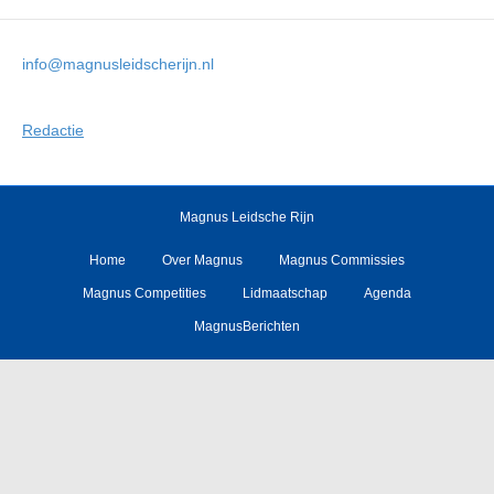
info@magnusleidscherijn.nl
Redactie
Magnus Leidsche Rijn
Home
Over Magnus
Magnus Commissies
Magnus Competities
Lidmaatschap
Agenda
MagnusBerichten