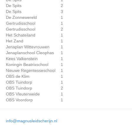
De Spits
2
De Spits
3
De Zonnewereld
1
Gertrudisschool
1
Gertrudisschool
2
Het Schateiland
1
Het Zand
1
Jenaplan Wittevrouwen
1
Jenaplanschool Cleophas
1
Kees Valkenstein
1
Koningin Beatrixschool
1
Nieuwe Regentesseschool
1
OBS de Klim
1
OBS Tuindorp
1
OBS Tuindorp
2
OBS Vleuterweide
1
OBS Voordorp
1
info@magnusleidscherijn.nl