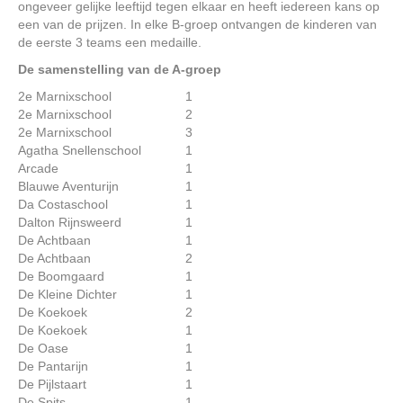
ongeveer gelijke leeftijd tegen elkaar en heeft iedereen kans op
een van de prijzen. In elke B-groep ontvangen de kinderen van
de eerste 3 teams een medaille.
De samenstelling van de A-groep
2e Marnixschool
1
2e Marnixschool
2
2e Marnixschool
3
Agatha Snellenschool
1
Arcade
1
Blauwe Aventurijn
1
Da Costaschool
1
Dalton Rijnsweerd
1
De Achtbaan
1
De Achtbaan
2
De Boomgaard
1
De Kleine Dichter
1
De Koekoek
2
De Koekoek
1
De Oase
1
De Pantarijn
1
De Pijlstaart
1
De Spits
1