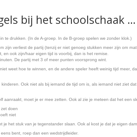
els bij het schoolschaak …
in te drukken. (In de A-groep. In de B-groep spelen we zonder klok.)
om zijn verliest de partij (tenzij er niet genoeg stukken meer zijn om m
t, en ook zijn/haar eigen tijd is voorbij, dan is het remise.
minuten. De partij met 3 of meer punten voorsprong wint.
 niet weet hoe te winnen, en de andere speler heeft weinig tijd meer, da
nderen. Ook niet als bij iemand de tijd om is, als iemand niet ziet dat 
elf aanraakt, moet je er mee zetten. Ook al zie je meteen dat het een sl
 zet doen
oeft niet
t je het stuk van je tegenstander slaan. Ook al kost je dat je eigen da
r eens bent, roep dan een wedstrijdleider.