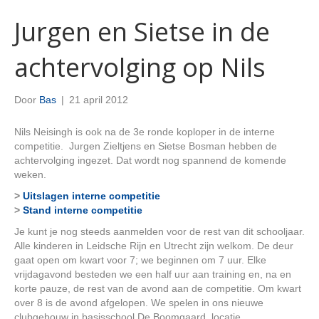
Jurgen en Sietse in de
achtervolging op Nils
Door
Bas
|
21 april 2012
Nils Neisingh is ook na de 3e ronde koploper in de interne
competitie. Jurgen Zieltjens en Sietse Bosman hebben de
achtervolging ingezet. Dat wordt nog spannend de komende
weken.
>
Uitslagen interne competitie
>
Stand interne competitie
Je kunt je nog steeds aanmelden voor de rest van dit schooljaar.
Alle kinderen in Leidsche Rijn en Utrecht zijn welkom. De deur
gaat open om kwart voor 7; we beginnen om 7 uur. Elke
vrijdagavond besteden we een half uur aan training en, na en
korte pauze, de rest van de avond aan de competitie. Om kwart
over 8 is de avond afgelopen. We spelen in ons nieuwe
clubgebouw in basisschool De Boomgaard, locatie