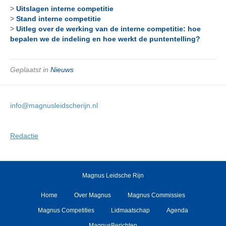
>
Uitslagen interne competitie
>
Stand interne competitie
>
Uitleg over de werking van de interne competitie: hoe
bepalen we de indeling en hoe werkt de puntentelling?
Geplaatst in
Nieuws
info@magnusleidscherijn.nl
Redactie
Magnus Leidsche Rijn
Home
Over Magnus
Magnus Commissies
Magnus Competities
Lidmaatschap
Agenda
MagnusBerichten