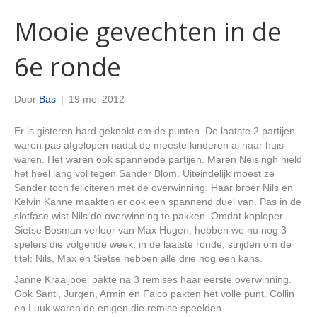
Mooie gevechten in de
6e ronde
Door
Bas
|
19 mei 2012
Er is gisteren hard geknokt om de punten. De laatste 2 partijen
waren pas afgelopen nadat de meeste kinderen al naar huis
waren. Het waren ook spannende partijen. Maren Neisingh hield
het heel lang vol tegen Sander Blom. Uiteindelijk moest ze
Sander toch feliciteren met de overwinning. Haar broer Nils en
Kelvin Kanne maakten er ook een spannend duel van. Pas in de
slotfase wist Nils de overwinning te pakken. Omdat koploper
Sietse Bosman verloor van Max Hugen, hebben we nu nog 3
spelers die volgende week, in de laatste ronde, strijden om de
titel: Nils, Max en Sietse hebben alle drie nog een kans.
Janne Kraaijpoel pakte na 3 remises haar eerste overwinning.
Ook Santi, Jurgen, Armin en Falco pakten het volle punt. Collin
en Luuk waren de enigen die remise speelden.