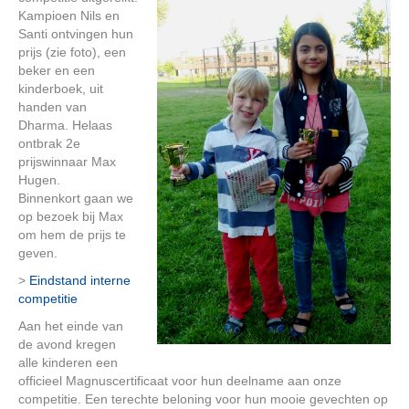
Kampioen Nils en
Santi ontvingen hun
prijs (zie foto), een
beker en een
kinderboek, uit
handen van
Dharma. Helaas
ontbrak 2e
prijswinnaar Max
Hugen.
Binnenkort gaan we
op bezoek bij Max
om hem de prijs te
geven.
>
Eindstand interne
competitie
Aan het einde van
de avond kregen
alle kinderen een
officieel Magnuscertificaat voor hun deelname aan onze
competitie. Een terechte beloning voor hun mooie gevechten op