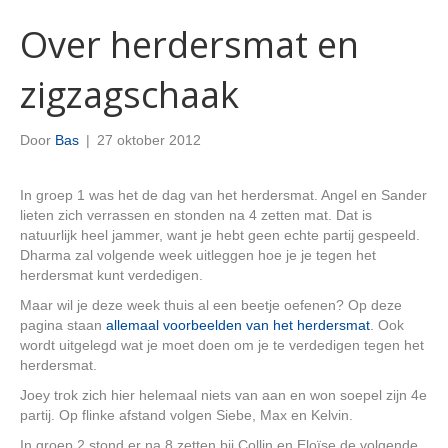
Over herdersmat en
zigzagschaak
Door
Bas
|
27 oktober 2012
In groep 1 was het de dag van het herdersmat. Angel en Sander
lieten zich verrassen en stonden na 4 zetten mat. Dat is
natuurlijk heel jammer, want je hebt geen echte partij gespeeld.
Dharma zal volgende week uitleggen hoe je je tegen het
herdersmat kunt verdedigen.
Maar wil je deze week thuis al een beetje oefenen? Op deze
pagina staan
allemaal voorbeelden van het herdersmat
. Ook
wordt uitgelegd wat je moet doen om je te verdedigen tegen het
herdersmat.
Joey trok zich hier helemaal niets van aan en won soepel zijn 4e
partij. Op flinke afstand volgen Siebe, Max en Kelvin.
In groep 2 stond er na 8 zetten bij Collin en Eloïse de volgende