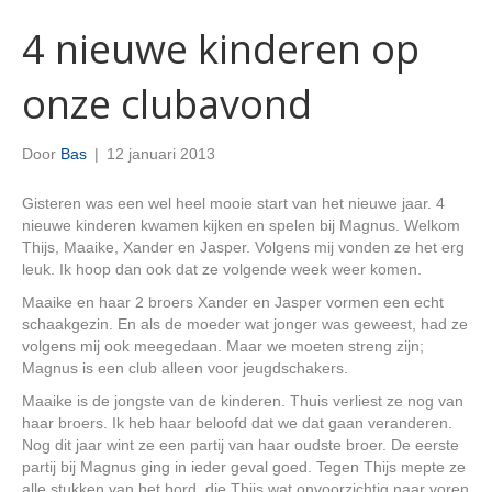
4 nieuwe kinderen op
onze clubavond
Door
Bas
|
12 januari 2013
Gisteren was een wel heel mooie start van het nieuwe jaar. 4
nieuwe kinderen kwamen kijken en spelen bij Magnus. Welkom
Thijs, Maaike, Xander en Jasper. Volgens mij vonden ze het erg
leuk. Ik hoop dan ook dat ze volgende week weer komen.
Maaike en haar 2 broers Xander en Jasper vormen een echt
schaakgezin. En als de moeder wat jonger was geweest, had ze
volgens mij ook meegedaan. Maar we moeten streng zijn;
Magnus is een club alleen voor jeugdschakers.
Maaike is de jongste van de kinderen. Thuis verliest ze nog van
haar broers. Ik heb haar beloofd dat we dat gaan veranderen.
Nog dit jaar wint ze een partij van haar oudste broer. De eerste
partij bij Magnus ging in ieder geval goed. Tegen Thijs mepte ze
alle stukken van het bord, die Thijs wat onvoorzichtig naar voren