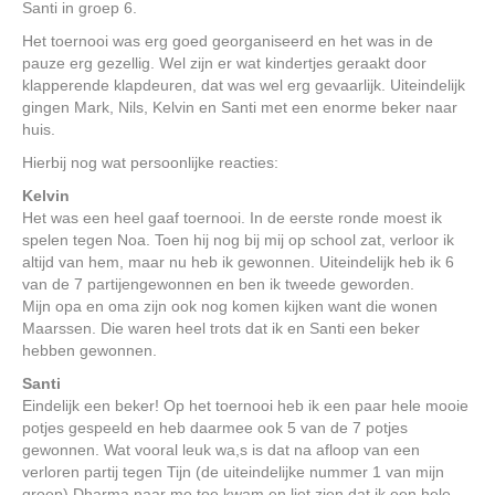
Santi in groep 6.
Het toernooi was erg goed georganiseerd en het was in de
pauze erg gezellig. Wel zijn er wat kindertjes geraakt door
klapperende klapdeuren, dat was wel erg gevaarlijk. Uiteindelijk
gingen Mark, Nils, Kelvin en Santi met een enorme beker naar
huis.
Hierbij nog wat persoonlijke reacties:
Kelvin
Het was een heel gaaf toernooi. In de eerste ronde moest ik
spelen tegen Noa. Toen hij nog bij mij op school zat, verloor ik
altijd van hem, maar nu heb ik gewonnen. Uiteindelijk heb ik 6
van de 7 partijengewonnen en ben ik tweede geworden.
Mijn opa en oma zijn ook nog komen kijken want die wonen
Maarssen. Die waren heel trots dat ik en Santi een beker
hebben gewonnen.
Santi
Eindelijk een beker! Op het toernooi heb ik een paar hele mooie
potjes gespeeld en heb daarmee ook 5 van de 7 potjes
gewonnen. Wat vooral leuk wa,s is dat na afloop van een
verloren partij tegen Tijn (de uiteindelijke nummer 1 van mijn
groep) Dharma naar me toe kwam en liet zien dat ik een hele