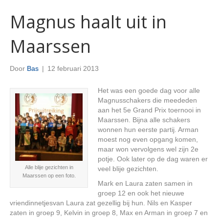
Magnus haalt uit in
Maarssen
Door
Bas
|
12 februari 2013
Het was een goede dag voor alle
Magnusschakers die meededen
aan het 5e Grand Prix toernooi in
Maarssen. Bijna alle schakers
wonnen hun eerste partij. Arman
moest nog even opgang komen,
maar won vervolgens wel zijn 2e
potje. Ook later op de dag waren er
Alle blije gezichten in
veel blije gezichten.
Maarssen op een foto.
Mark en Laura zaten samen in
groep 12 en ook het nieuwe
vriendinnetjesvan Laura zat gezellig bij hun. Nils en Kasper
zaten in groep 9, Kelvin in groep 8, Max en Arman in groep 7 en