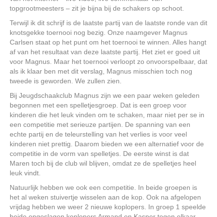
topgrootmeesters – zit je bijna bij de schakers op schoot.
Terwijl ik dit schrijf is de laatste partij van de laatste ronde van dit
knotsgekke toernooi nog bezig. Onze naamgever Magnus
Carlsen staat op het punt om het toernooi te winnen. Alles hangt
af van het resultaat van deze laatste partij. Het ziet er goed uit
voor Magnus. Maar het toernooi verloopt zo onvoorspelbaar, dat
als ik klaar ben met dit verslag, Magnus misschien toch nog
tweede is geworden. We zullen zien.
Bij Jeugdschaakclub Magnus zijn we een paar weken geleden
begonnen met een spelletjesgroep. Dat is een groep voor
kinderen die het leuk vinden om te schaken, maar niet per se in
een competitie met serieuze partijen. De spanning van een
echte partij en de teleurstelling van het verlies is voor veel
kinderen niet prettig. Daarom bieden we een alternatief voor de
competitie in de vorm van spelletjes. De eerste winst is dat
Maren toch bij de club wil blijven, omdat ze de spelletjes heel
leuk vindt.
Natuurlijk hebben we ook een competitie. In beide groepen is
het al weken stuivertje wisselen aan de kop. Ook na afgelopen
vrijdag hebben we weer 2 nieuwe koplopers. In groep 1 speelde
beide ongeslagen koplopers Armand en Kasper tegen elkaar.