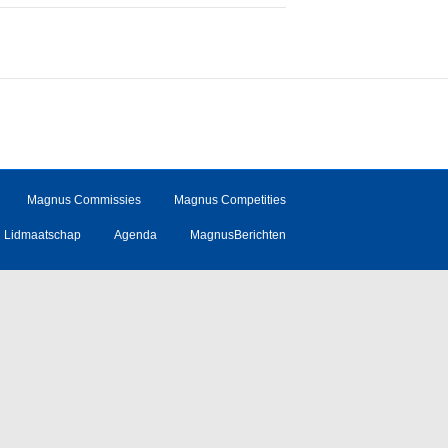
Magnus Commissies
Magnus Competities
Lidmaatschap
Agenda
MagnusBerichten