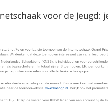
rnetschaak voor de Jeugd: j
start het 7e en voorlaatste toernooi van de Internetschaak Grand Pri
daan. Wij denken dat deze toernooien interessant zijn vanaf lesgroep 3
Nederlandse Schaakbond (KNSB), is individueel en voor verschillende
en als basisscholieren. In totaal zijn er 8 toernooien. Elk toernooi ku
un je de punten inwisselen voor allerlei leuke schaakprijzen.
er elke derde woensdag van de maand. Kun je een keer niet meedoen, 
atie naar de toernooiwebsite:
www.knsbgp.nl
. Bekijk ook het promotief
af € 15,- Dit zijn de kosten voor KNSB leden van een account bij de I