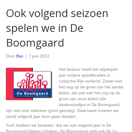
Ook volgend seizoen
spelen we in De
Boomgaard
Door
Bas
|
7 juni 2013
Het bestuur heeft het afgelopen
jaar andere speellocaties in
Leidsche Rijn verkend. Zowel met
het oog op de groei van het aantal
leden, als ook met het oog op de
groei
van
onze leden (die
kinderstoeltjes in De Boomgaard
zijn niet voor iedereen groot genoeg). Daarnaast moeten we
vanaf volgend jaar huur gaan betalen.
Toch hebben we besloten, dat we ook volgend jaar in De
Boomgaard blijven schaken. De Boomgaard stelt ook de 1e