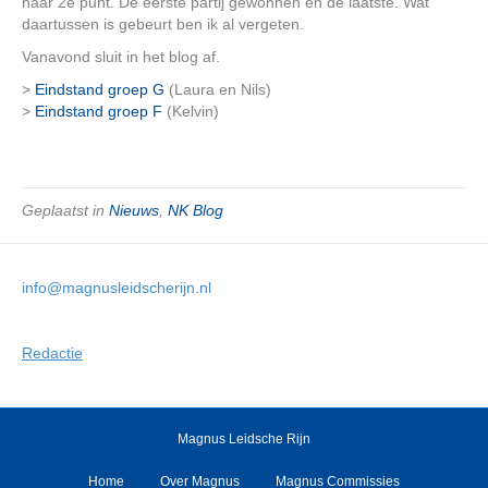
haar 2e punt. De eerste partij gewonnen en de laatste. Wat
daartussen is gebeurt ben ik al vergeten.
Vanavond sluit in het blog af.
>
Eindstand groep G
(Laura en Nils)
>
Eindstand groep F
(Kelvin)
Geplaatst in
Nieuws
,
NK Blog
info@magnusleidscherijn.nl
Redactie
Magnus Leidsche Rijn
Home
Over Magnus
Magnus Commissies