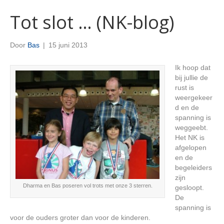
Tot slot … (NK-blog)
Door
Bas
|
15 juni 2013
Ik hoop dat
bij jullie de
rust is
weergekeer
d en de
spanning is
weggeebt.
Het NK is
afgelopen
en de
begeleiders
zijn
Dharma en Bas poseren vol trots met onze 3 sterren.
gesloopt.
De
spanning is
voor de ouders groter dan voor de kinderen.