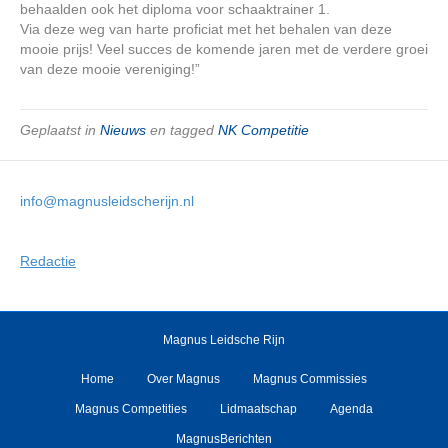
behaalden ook het diploma voor schaaktrainer 1.
Via deze weg van harte proficiat met het behalen van deze
mooie prijs! Veel succes de komende jaren met de verdere groei
van deze mooie vereniging!”
Geplaatst in
Nieuws
en tagged
NK Competitie
info@magnusleidscherijn.nl
Redactie
Magnus Leidsche Rijn
Home
Over Magnus
Magnus Commissies
Magnus Competities
Lidmaatschap
Agenda
MagnusBerichten