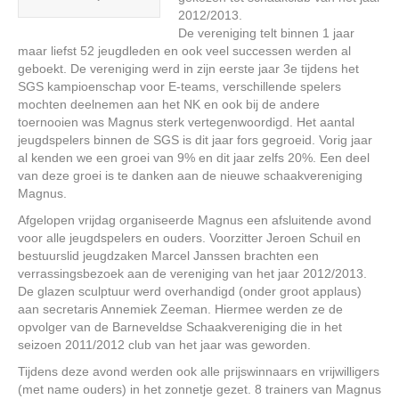
2012/2013.
De vereniging telt binnen 1 jaar
maar liefst 52 jeugdleden en ook veel successen werden al
geboekt. De vereniging werd in zijn eerste jaar 3e tijdens het
SGS kampioenschap voor E-teams, verschillende spelers
mochten deelnemen aan het NK en ook bij de andere
toernooien was Magnus sterk vertegenwoordigd. Het aantal
jeugdspelers binnen de SGS is dit jaar fors gegroeid. Vorig jaar
al kenden we een groei van 9% en dit jaar zelfs 20%. Een deel
van deze groei is te danken aan de nieuwe schaakvereniging
Magnus.
Afgelopen vrijdag organiseerde Magnus een afsluitende avond
voor alle jeugdspelers en ouders. Voorzitter Jeroen Schuil en
bestuurslid jeugdzaken Marcel Janssen brachten een
verrassingsbezoek aan de vereniging van het jaar 2012/2013.
De glazen sculptuur werd overhandigd (onder groot applaus)
aan secretaris Annemiek Zeeman. Hiermee werden ze de
opvolger van de Barneveldse Schaakvereniging die in het
seizoen 2011/2012 club van het jaar was geworden.
Tijdens deze avond werden ook alle prijswinnaars en vrijwilligers
(met name ouders) in het zonnetje gezet. 8 trainers van Magnus