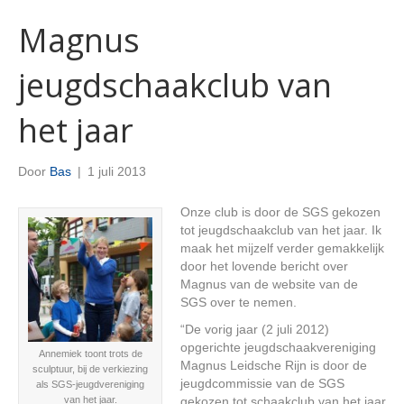
Magnus
jeugdschaakclub van
het jaar
Door
Bas
|
1 juli 2013
Onze club is door de SGS gekozen
tot jeugdschaakclub van het jaar. Ik
maak het mijzelf verder gemakkelijk
door het lovende bericht over
Magnus van de website van de
SGS over te nemen.
“De vorig jaar (2 juli 2012)
opgerichte jeugdschaakvereniging
Annemiek toont trots de
Magnus Leidsche Rijn is door de
sculptuur, bij de verkiezing
jeugdcommissie van de SGS
als SGS-jeugdvereniging
van het jaar.
gekozen tot schaakclub van het jaar