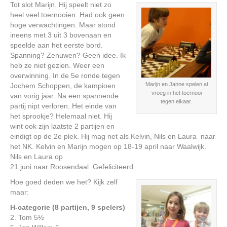
Tot slot Marijn. Hij speelt niet zo
heel veel toernooien. Had ook geen
hoge verwachtingen. Maar stond
ineens met 3 uit 3 bovenaan en
speelde aan het eerste bord.
Spanning? Zenuwen? Geen idee. Ik
heb ze niet gezien. Weer een
overwinning. In de 5e ronde tegen
Marijn en Janne spelen al
Jochem Schoppen, de kampioen
vroeg in het toernooi
van vorig jaar. Na een spannende
tegen elkaar.
partij nipt verloren. Het einde van
het sprookje? Helemaal niet. Hij
wint ook zijn laatste 2 partijen en
eindigt op de 2e plek. Hij mag net als Kelvin, Nils en Laura naar
het NK. Kelvin en Marijn mogen op 18-19 april naar Waalwijk.
Nils en Laura op
21 juni naar Roosendaal. Gefeliciteerd.
Hoe goed deden we het? Kijk zelf
maar:
H-categorie (8 partijen, 9 spelers)
2. Tom 5½