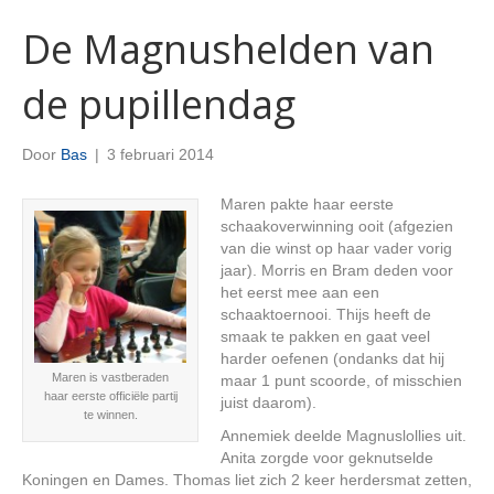
De Magnushelden van
de pupillendag
Door
Bas
|
3 februari 2014
Maren pakte haar eerste
schaakoverwinning ooit (afgezien
van die winst op haar vader vorig
jaar). Morris en Bram deden voor
het eerst mee aan een
schaaktoernooi. Thijs heeft de
smaak te pakken en gaat veel
harder oefenen (ondanks dat hij
Maren is vastberaden
maar 1 punt scoorde, of misschien
haar eerste officiële partij
juist daarom).
te winnen.
Annemiek deelde Magnuslollies uit.
Anita zorgde voor geknutselde
Koningen en Dames. Thomas liet zich 2 keer herdersmat zetten,