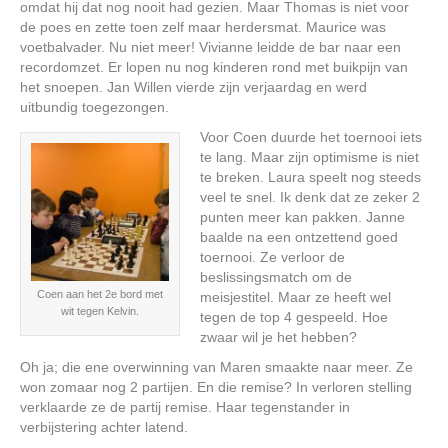
omdat hij dat nog nooit had gezien. Maar Thomas is niet voor
de poes en zette toen zelf maar herdersmat. Maurice was
voetbalvader. Nu niet meer! Vivianne leidde de bar naar een
recordomzet. Er lopen nu nog kinderen rond met buikpijn van
het snoepen. Jan Willen vierde zijn verjaardag en werd
uitbundig toegezongen.
Voor Coen duurde het toernooi iets
te lang. Maar zijn optimisme is niet
te breken. Laura speelt nog steeds
veel te snel. Ik denk dat ze zeker 2
punten meer kan pakken. Janne
baalde na een ontzettend goed
toernooi. Ze verloor de
beslissingsmatch om de
Coen aan het 2e bord met
meisjestitel. Maar ze heeft wel
wit tegen Kelvin.
tegen de top 4 gespeeld. Hoe
zwaar wil je het hebben?
Oh ja; die ene overwinning van Maren smaakte naar meer. Ze
won zomaar nog 2 partijen. En die remise? In verloren stelling
verklaarde ze de partij remise. Haar tegenstander in
verbijstering achter latend.