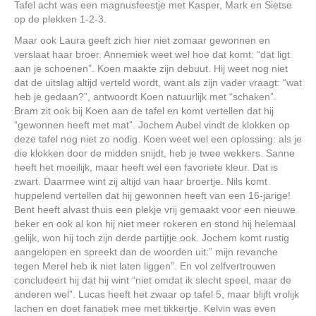
Tafel acht was een magnusfeestje met Kasper, Mark en Sietse
op de plekken 1-2-3.
Maar ook Laura geeft zich hier niet zomaar gewonnen en
verslaat haar broer. Annemiek weet wel hoe dat komt: “dat ligt
aan je schoenen”. Koen maakte zijn debuut. Hij weet nog niet
dat de uitslag altijd verteld wordt, want als zijn vader vraagt: “wat
heb je gedaan?”, antwoordt Koen natuurlijk met “schaken”.
Bram zit ook bij Koen aan de tafel en komt vertellen dat hij
“gewonnen heeft met mat”. Jochem Aubel vindt de klokken op
deze tafel nog niet zo nodig. Koen weet wel een oplossing: als je
die klokken door de midden snijdt, heb je twee wekkers. Sanne
heeft het moeilijk, maar heeft wel een favoriete kleur. Dat is
zwart. Daarmee wint zij altijd van haar broertje. Nils komt
huppelend vertellen dat hij gewonnen heeft van een 16-jarige!
Bent heeft alvast thuis een plekje vrij gemaakt voor een nieuwe
beker en ook al kon hij niet meer rokeren en stond hij helemaal
gelijk, won hij toch zijn derde partijtje ook. Jochem komt rustig
aangelopen en spreekt dan de woorden uit:” mijn revanche
tegen Merel heb ik niet laten liggen”. En vol zelfvertrouwen
concludeert hij dat hij wint “niet omdat ik slecht speel, maar de
anderen wel”. Lucas heeft het zwaar op tafel 5, maar blijft vrolijk
lachen en doet fanatiek mee met tikkertje. Kelvin was even