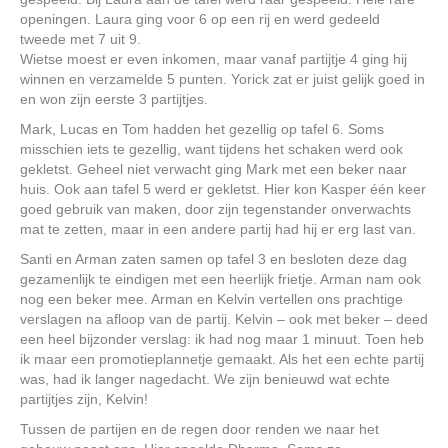
openingen. Laura ging voor 6 op een rij en werd gedeeld
tweede met 7 uit 9.
Wietse moest er even inkomen, maar vanaf partijtje 4 ging hij
winnen en verzamelde 5 punten. Yorick zat er juist gelijk goed in
en won zijn eerste 3 partijtjes.
Mark, Lucas en Tom hadden het gezellig op tafel 6. Soms
misschien iets te gezellig, want tijdens het schaken werd ook
gekletst. Geheel niet verwacht ging Mark met een beker naar
huis. Ook aan tafel 5 werd er gekletst. Hier kon Kasper één keer
goed gebruik van maken, door zijn tegenstander onverwachts
mat te zetten, maar in een andere partij had hij er erg last van.
Santi en Arman zaten samen op tafel 3 en besloten deze dag
gezamenlijk te eindigen met een heerlijk frietje. Arman nam ook
nog een beker mee. Arman en Kelvin vertellen ons prachtige
verslagen na afloop van de partij. Kelvin – ook met beker – deed
een heel bijzonder verslag: ik had nog maar 1 minuut. Toen heb
ik maar een promotieplannetje gemaakt. Als het een echte partij
was, had ik langer nagedacht. We zijn benieuwd wat echte
partijtjes zijn, Kelvin!
Tussen de partijen en de regen door renden we naar het