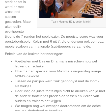
sterk bezet is
werd er met
wisselend
succes
gestreden. Maar
Team Magnus E2 (zonder Marijn)
uiteindelijk
overheerste
tijdens de 7 ronden het spelplezier. De mooiste score was voor
eerstebordspeler Kelvin met 6 uit 7, die onderweg ook een paar
mooie scalpen van nationale (sub)toppers verzamelde.
Enkele van de leukste herinneringen:
Voetballen met Bas en Dharma is misschien nog wel
leuker dan schaken!
Dharma had speciaal voor Maxima’s verjaardag oranje
M&M’s gekocht
Tussen de partijen werd flink gehobby’d met de loom-
elastiekjes
Door listig de juiste fonteintjes dicht te drukken kon je met
de andere fonteintjes precies de tassen en kleren van
ouders en trainers nat krijgen
We mogen nog wel eventjes dooroefenen om de echte
top van Nederland te bereiken