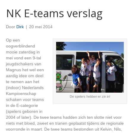
NK E-teams verslag
Door
Dirk
|
20 mei 2014
Op een
oogverblindend
mooie zaterdag in
mei vond een 9-tal
jeugdschakers van
Magnus het wel een
aardig idee om deel
te nemen aan het
(indoor) Nederlands
Kampioenschap
De spelers hebben er zin in!
schaken voor teams
in de E-categorie
(spelers geboren in
2004 of later). De twee teams hadden zich ten slotte niet voor
niets met bloed, zweet en tranen geplaatst tijdens de regionale
voorronde in maart. De twee teams bestonden uit Kelvin, Nils,