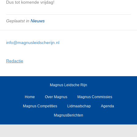
Dus tot komende vrijdag!
Geplaatst in
Nieuws
info@magnusleidscherijn.nl
Redactie
Magnus Leidsche Rijn
Home
Over Magnus
Magnus Commissies
Magnus Competities
Lidmaatschap
Agenda
MagnusBerichten