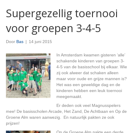
Supergezellig toernooi
voor groepen 3-4-5
Door
Bas
|
14 juni 2015
In Amsterdam kwamen gisteren ‘alle’
schakende kinderen van groepen 3-
4-5 van de basisschool bij elkaar. Wie
zij ook alweer dat schaken alleen
maar voor oude en grijze mannen is?
Het was een geweldige dag en de
kinderen hebben een leuk toernooi
meegemaakt.
Er deden ook veel Magnusspelers
mee! De basisscholen Arcade, Het Zand, De Achtbaan en Op de
Groene Alm waren aanwezig. En natuurlijk pakten ze ook
prijzen!
Op de Groene Alm pakte een derde