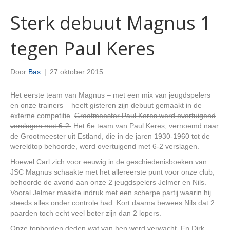
Sterk debuut Magnus 1
tegen Paul Keres
Door
Bas
|
27 oktober 2015
Het eerste team van Magnus – met een mix van jeugdspelers
en onze trainers – heeft gisteren zijn debuut gemaakt in de
externe competitie.
Grootmeester Paul Keres werd overtuigend
verslagen met 6-2.
Het 6e team van Paul Keres, vernoemd naar
de Grootmeester uit Estland, die in de jaren 1930-1960 tot de
wereldtop behoorde, werd overtuigend met 6-2 verslagen.
Hoewel Carl zich voor eeuwig in de geschiedenisboeken van
JSC Magnus schaakte met het allereerste punt voor onze club,
behoorde de avond aan onze 2 jeugdspelers Jelmer en Nils.
Vooral Jelmer maakte indruk met een scherpe partij waarin hij
steeds alles onder controle had. Kort daarna bewees Nils dat 2
paarden toch echt veel beter zijn dan 2 lopers.
Onze topborden deden wat van hen werd verwacht. En Dirk