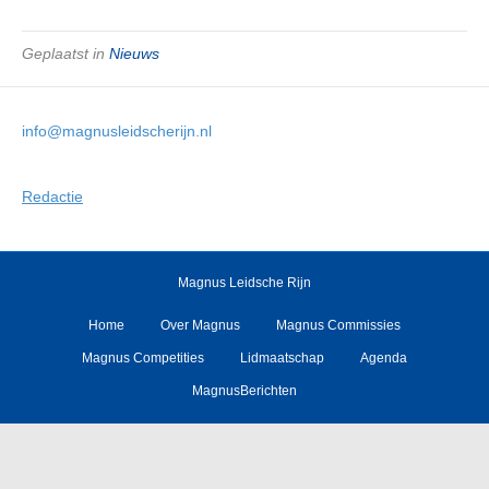
Geplaatst in
Nieuws
info@magnusleidscherijn.nl
Redactie
Magnus Leidsche Rijn
Home
Over Magnus
Magnus Commissies
Magnus Competities
Lidmaatschap
Agenda
MagnusBerichten