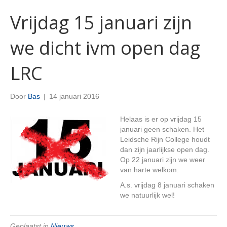
Vrijdag 15 januari zijn
we dicht ivm open dag
LRC
Door
Bas
|
14 januari 2016
Helaas is er op vrijdag 15
januari geen schaken. Het
Leidsche Rijn College houdt
dan zijn jaarlijkse open dag.
Op 22 januari zijn we weer
van harte welkom.
A.s. vrijdag 8 januari schaken
we natuurlijk wel!
Geplaatst in
Nieuws