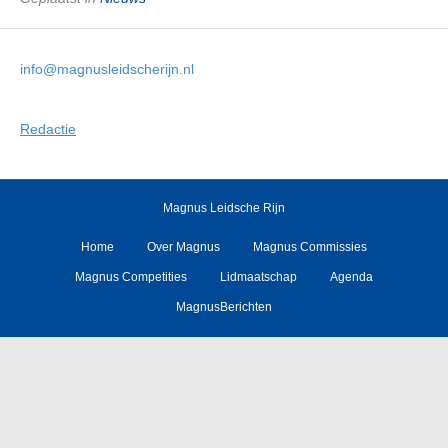
info@magnusleidscherijn.nl
Redactie
Magnus Leidsche Rijn
Home
Over Magnus
Magnus Commissies
Magnus Competities
Lidmaatschap
Agenda
MagnusBerichten