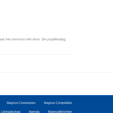
at het toernooi niet door. De pupillendag
Magnus Commissies
Magnus Competities
Lidmaatschap
Agenda
MagnusBerichten