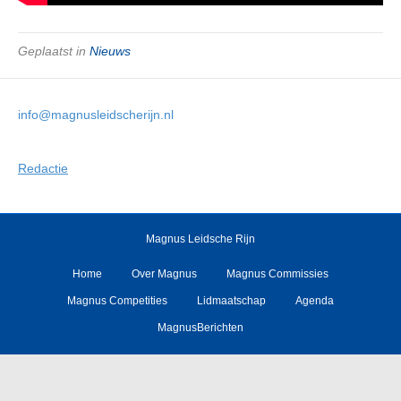
Geplaatst in
Nieuws
info@magnusleidscherijn.nl
Redactie
Magnus Leidsche Rijn
Home
Over Magnus
Magnus Commissies
Magnus Competities
Lidmaatschap
Agenda
MagnusBerichten