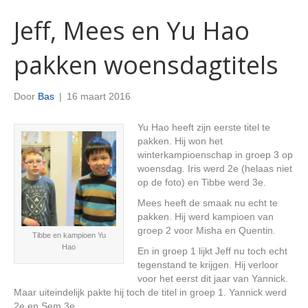
Jeff, Mees en Yu Hao
pakken woensdagtitels
Door
Bas
|
16 maart 2016
Yu Hao heeft zijn eerste titel te
pakken. Hij won het
winterkampioenschap in groep 3 op
woensdag. Iris werd 2e (helaas niet
op de foto) en Tibbe werd 3e.
Mees heeft de smaak nu echt te
pakken. Hij werd kampioen van
groep 2 voor Misha en Quentin.
Tibbe en kampioen Yu
Hao
En in groep 1 lijkt Jeff nu toch echt
tegenstand te krijgen. Hij verloor
voor het eerst dit jaar van Yannick.
Maar uiteindelijk pakte hij toch de titel in groep 1. Yannick werd
2e en Sem 3e.