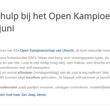
 hulp bij het Open Kampio
juni
Keres het 43e
Open Kampioenschap van Utrecht
. Je kunt natuurlijk me
voor buitenlandse GM’s. Wees niet bang voor onaangepaste types, de 
 is en wie niet. Luxe is niet nodig (mag wel), een matras, een douche 
 combineren met zelf meespelen.
) en vooral
afbreken
(zondagmiddag) van de zaal is erg welkom! Vele 
We kunnen altijd
invallers
gebruiken. Je bepaalt zelf wanneer je besc
andiensten
zoals partijen invoeren, uitslagen controleren, notatiebiljet
een mail naar Jan Jaap Janse
.