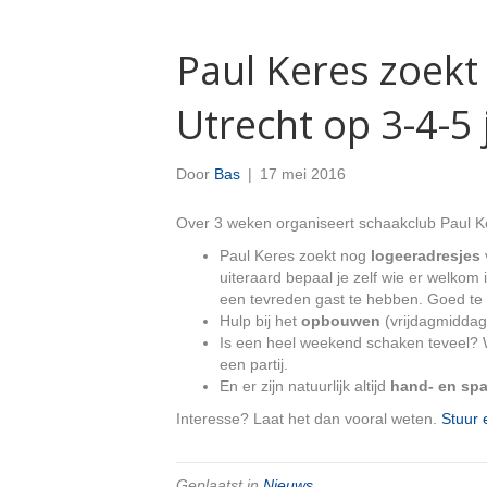
Paul Keres zoekt
Utrecht op 3-4-5 
Door
Bas
|
17 mei 2016
Over 3 weken organiseert schaakclub Paul 
Paul Keres zoekt nog
logeeradresjes
uiteraard bepaal je zelf wie er welkom
een tevreden gast te hebben. Goed te
Hulp bij het
opbouwen
(vrijdagmiddag
Is een heel weekend schaken teveel? 
een partij.
En er zijn natuurlijk altijd
hand- en sp
Interesse? Laat het dan vooral weten.
Stuur 
Geplaatst in
Nieuws