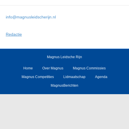
info@magnusleidscherijn.nl
Redactie
Magnus Leidsche Rijn
Home
Over Magnus
Magnus Commissies
Magnus Competities
Lidmaatschap
Agenda
MagnusBerichten