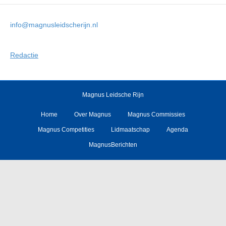
info@magnusleidscherijn.nl
Redactie
Magnus Leidsche Rijn
Home
Over Magnus
Magnus Commissies
Magnus Competities
Lidmaatschap
Agenda
MagnusBerichten