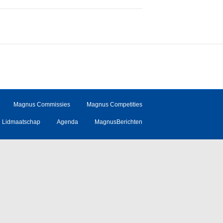
Magnus Commissies
Magnus Competities
Lidmaatschap
Agenda
MagnusBerichten