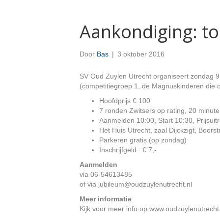
Aankondiging: to
Door
Bas
|
3 oktober 2016
SV Oud Zuylen Utrecht organiseert zondag 9 
(competitiegroep 1, de Magnuskinderen die
Hoofdprijs € 100
7 ronden Zwitsers op rating, 20 minute
Aanmelden 10:00, Start 10:30, Prijsuit
Het Huis Utrecht, zaal Dijckzigt, Boors
Parkeren gratis (op zondag)
Inschrijfgeld : € 7,-
Aanmelden
via 06-54613485
of via jubileum@oudzuylenutrecht.nl
Meer informatie
Kijk voor meer info op www.oudzuylenutrecht.