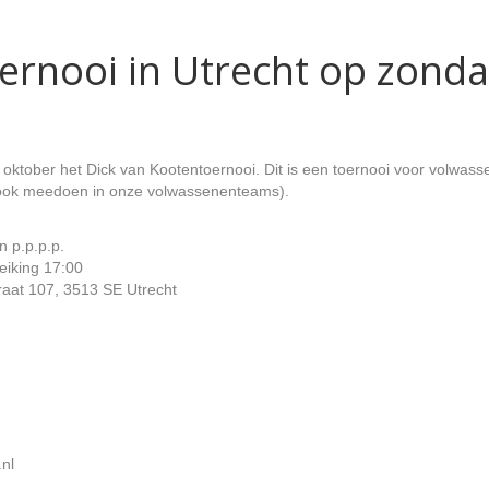
ernooi in Utrecht op zonda
oktober het Dick van Kootentoernooi. Dit is een toernooi voor volwas
 ook meedoen in onze volwassenenteams).
n p.p.p.p.
reiking 17:00
traat 107, 3513 SE Utrecht
nl